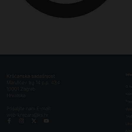
Inf
Kršćanska sadašnjost
Marulićev trg 14 p.p. 434
O n
10001 Zagreb
Kon
Hrvatska
Prav
Pošaljite nam E-mail:
Opći
web-knjizara@ks.hr
Tro
Litu
Bibl