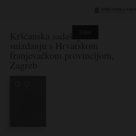
Kršćanska sadašnjost u
Filteri
suizdanju s Hrvatskom
franjevačkom provincijom,
Zagreb