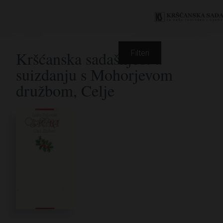
Kršćanska sadašnjost u
Filteri
suizdanju s Mohorjevom
družbom, Celje