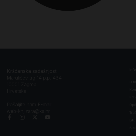
Inf
Kršćanska sadašnjost
Marulićev trg 14 p.p. 434
O n
10001 Zagreb
Kon
Hrvatska
Prav
Pošaljite nam E-mail:
Opći
web-knjizara@ks.hr
Tro
Litu
Bibl