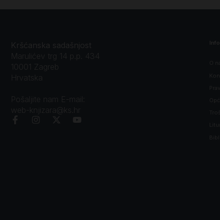
Inf
Kršćanska sadašnjost
Marulićev trg 14 p.p. 434
O n
10001 Zagreb
Kon
Hrvatska
Prav
Pošaljite nam E-mail:
Opći
web-knjizara@ks.hr
Tro
Litu
Bibl