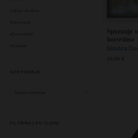
Crkva i društvo
Duhovnost
Spoznaje o
eDuhovnost
korovima
eIzdanja
Slavica Do
eKnjiževnost
10,00
€
Enciklopedija i posebna izdanja
SORTIRANJE
Enciklopedije i posebna izdanja
eTeologija i povijest
Knjiga svima i svuda
Knjige drugih nakladnika
FILTRIRAJ PO CIJENI
Književnost