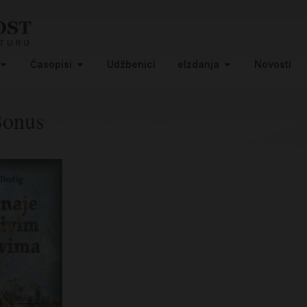
Časopisi
Udžbenici
eIzdanja
Novosti
Bonus