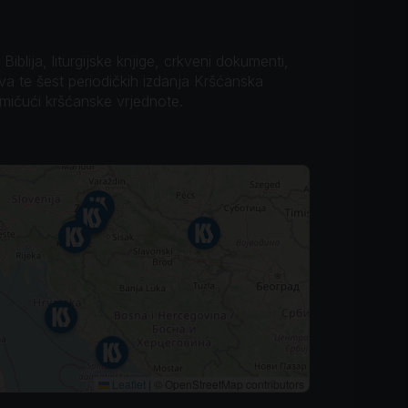
iblija, liturgijske knjige, crkveni dokumenti,
ova te šest periodičkih izdanja Kršćanska
omičući kršćanske vrjednote.
Leaflet
|
© OpenStreetMap contributors