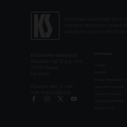
Kršćanska sadašnjost d.o.o. naj
teološka, duhovna i vjerska li
sadašnjost pokriva vrlo širok
Informacije
Kršćanska sadašnjost
Marulićev trg 14 p.p. 434
O nama
10001 Zagreb
Kontakt
Hrvatska
Pravila privatnosti i u
Pošaljite nam E-mail:
Opći uvjeti i pravila
web-knjizara@ks.hr
Troškovi dostave
Liturgijski kalendar
Biblija online