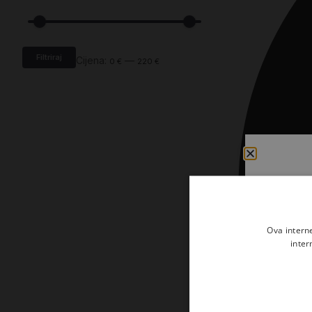
Kršćanin i svijet
Liturgija, kateheza i pastoral
Liturgija, pastoral i kateheza
Filtriraj
Cijena:
—
0 €
220 €
Ljetna preporuka knjiga
Ljetna priča Kršćanske sadašnjosti
Nekategorizirane
Obitelj, djeca i mladi
Povijest i teologija
Prva pričest i krizma
Ova intern
Teologija
inter
Teologija i povijest
Tjedan Laudato-si'