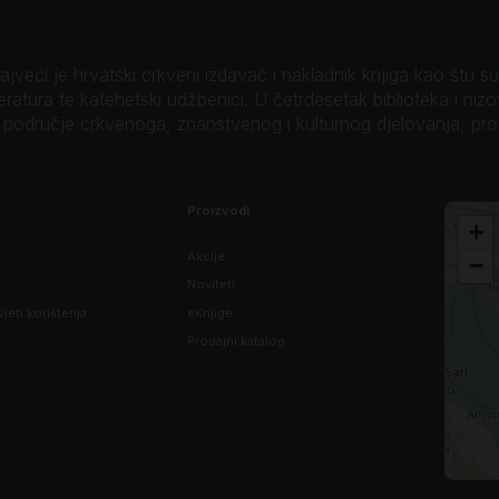
veći je hrvatski crkveni izdavač i nakladnik knjiga kao štu su B
teratura te katehetski udžbenici. U četrdesetak biblioteka i niz
o područje crkvenoga, znanstvenog i kulturnog djelovanja, pr
Proizvodi
+
Akcije
−
Noviteti
vjeti korištenja
eKnjige
Prodajni katalog