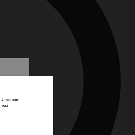
.
i prvi
e
a. Uporabom
inosti