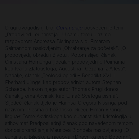
Drugi ovogodišnji broj
Communija
posvećen je temi
„Propovijed i euharistija“. U samu temu ulazimo
razgovorom Andreasa Bieringera s o. Elmarom
Salmannom naslovljenim „Ohrabrenje za početak“. „O
propovijedi, obredu i životu“. Potom slijedi članak
Christiana Hornunga „Idealan propovjednik. Poimanja
kod Ivana Zlatoustoga, Augustina i Cezarija iz Arlesa“.
Nadalje, članak „Teološki ogledi – Benedikt XVI. i
Eberhard Jüngel kao propovjednic“ autora Stephan
Schaede. Nakon njega autor Thomas Prügl donosi
članak „Toma Akvinski kao tumač Svetoga pisma“.
Sljedeći članak djelo je Hannsa-Gregora Nissinga pod
nazivom „Pjesma o božanskoj Riječi. Himan »Pange
lingua« Tome Akvinskoga kao euharistijska kristologija u
stihovima“ Predposljednji članak pod navedenom temom
donosi promišljanja Mauricea Blondela naslovljenog „O
euharistiji. Bilješke iz njegova »Dnevnika pred Bogom«“.