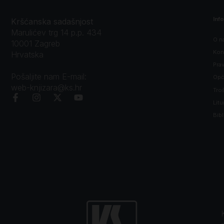
Inf
Kršćanska sadašnjost
Marulićev trg 14 p.p. 434
O n
10001 Zagreb
Kon
Hrvatska
Prav
Pošaljite nam E-mail:
Opći
web-knjizara@ks.hr
Tro
Litu
Bibl