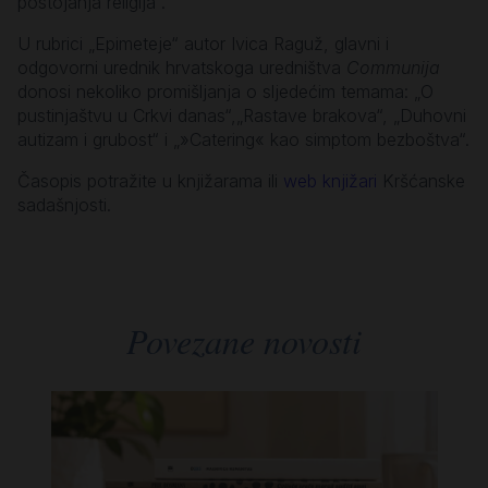
postojanja religija“.
U rubrici „Epimeteje“ autor Ivica Raguž, glavni i
odgovorni urednik hrvatskoga uredništva
Communija
donosi nekoliko promišljanja o sljedećim temama: „O
pustinjaštvu u Crkvi danas“,„Rastave brakova“, „Duhovni
autizam i grubost“ i „»Catering« kao simptom bezboštva“.
Časopis potražite u knjižarama ili
web knjižari
Kršćanske
sadašnjosti.
Povezane novosti