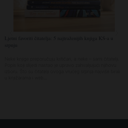
Ljetni favoriti čitatelja: 5 najtraženijih knjiga KS-a u
Lj
srpnju
po
Neke knjige preporučuju kritičari, a neke – sami čitatelji.
Ko
Popis koji slijedi nastao je upravo zahvaljujući njihovu
za
izboru. Što su čitatelji ovoga vrućeg srpnja najviše birali
vl
u knjižarama i web...
sa