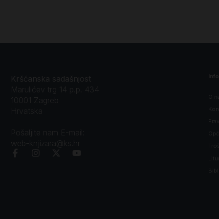
Inf
Kršćanska sadašnjost
Marulićev trg 14 p.p. 434
O n
10001 Zagreb
Kon
Hrvatska
Prav
Pošaljite nam E-mail:
Opći
web-knjizara@ks.hr
Tro
Litu
Bibl