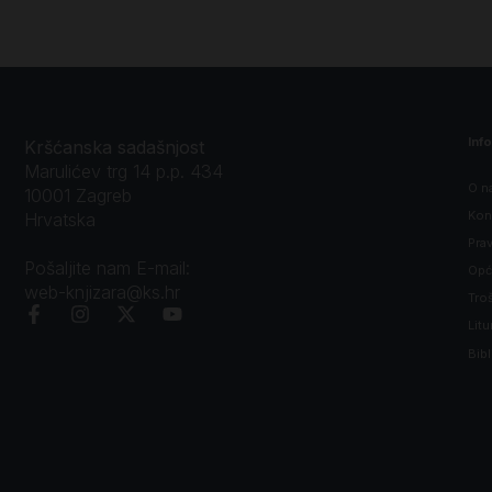
Inf
Kršćanska sadašnjost
Marulićev trg 14 p.p. 434
O n
10001 Zagreb
Kon
Hrvatska
Prav
Pošaljite nam E-mail:
Opći
web-knjizara@ks.hr
Tro
Litu
Bibl