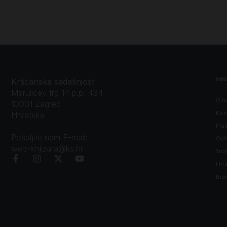
Inf
Kršćanska sadašnjost
Marulićev trg 14 p.p. 434
O n
10001 Zagreb
Kon
Hrvatska
Prav
Pošaljite nam E-mail:
Opći
web-knjizara@ks.hr
Tro
Litu
Bibl