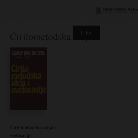
Ćirilometodska ideja
Filteri
Ćirilometodska ideja i
svetosavlje