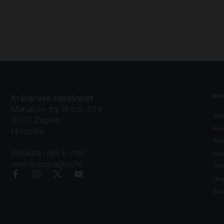
Inf
Kršćanska sadašnjost
Marulićev trg 14 p.p. 434
O n
10001 Zagreb
Kon
Hrvatska
Prav
Pošaljite nam E-mail:
Opći
web-knjizara@ks.hr
Tro
Litu
Bibl