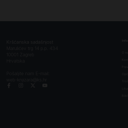
Inf
Kršćanska sadašnjost
Marulićev trg 14 p.p. 434
O n
10001 Zagreb
Kon
Hrvatska
Prav
Pošaljite nam E-mail:
Opći
web-knjizara@ks.hr
Tro
Litu
Bibl