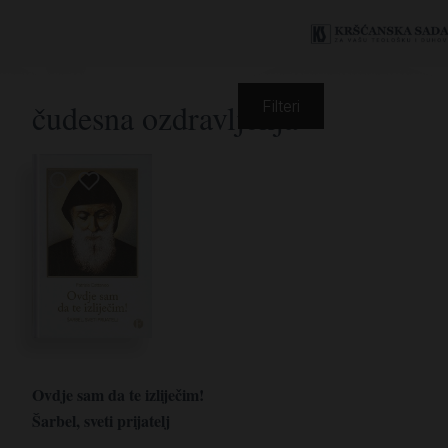
čudesna ozdravljenja
Filteri
Ovdje sam da te izliječim!
Šarbel, sveti prijatelj