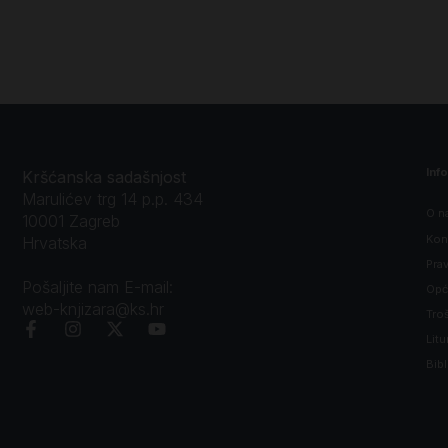
Inf
Kršćanska sadašnjost
Marulićev trg 14 p.p. 434
O n
10001 Zagreb
Kon
Hrvatska
Prav
Pošaljite nam E-mail:
Opći
web-knjizara@ks.hr
Tro
Litu
Bibl