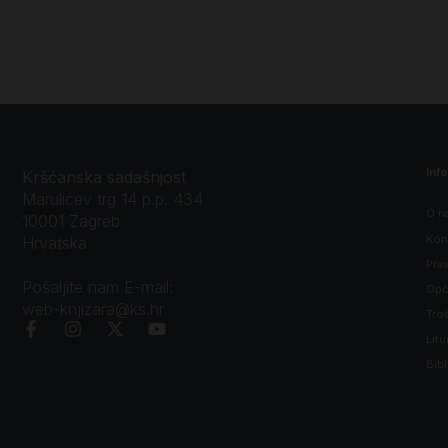
Inf
Kršćanska sadašnjost
Marulićev trg 14 p.p. 434
O n
10001 Zagreb
Kon
Hrvatska
Prav
Pošaljite nam E-mail:
Opći
web-knjizara@ks.hr
Tro
Litu
Bibl