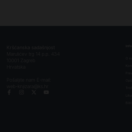
Inf
Kršćanska sadašnjost
Marulićev trg 14 p.p. 434
O n
10001 Zagreb
Kon
Hrvatska
Prav
Pošaljite nam E-mail:
Opći
web-knjizara@ks.hr
Tro
Litu
Bibl