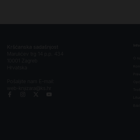
Inf
Kršćanska sadašnjost
Marulićev trg 14 p.p. 434
O n
10001 Zagreb
Kon
Hrvatska
Prav
Pošaljite nam E-mail:
Opći
web-knjizara@ks.hr
Tro
Litu
Bibl