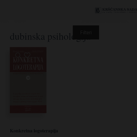
dubinska psihologija
Filteri
Konkretna logoterapija