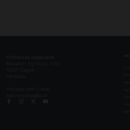
Inf
Kršćanska sadašnjost
Marulićev trg 14 p.p. 434
O n
10001 Zagreb
Kon
Hrvatska
Prav
Pošaljite nam E-mail:
Opći
web-knjizara@ks.hr
Tro
Litu
Bibl