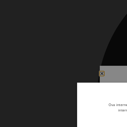
Kršćanin i svijet
Liturgija, kateheza i pastoral
Liturgija, pastoral i kateheza
Ljetna preporuka knjiga
Ljetna priča Kršćanske sadašnjosti
Nekategorizirane
Obitelj, djeca i mladi
Povijest i teologija
Prva pričest i krizma
Teologija
Ova intern
Teologija i povijest
inter
Tjedan Laudato-si'