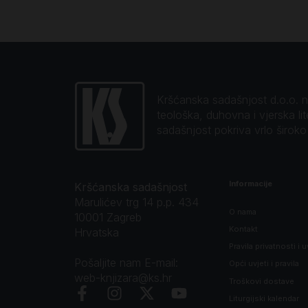
Kršćanska sadašnjost d.o.o. naj
teološka, duhovna i vjerska li
sadašnjost pokriva vrlo širok
Informacije
Kršćanska sadašnjost
Marulićev trg 14 p.p. 434
O nama
10001 Zagreb
Kontakt
Hrvatska
Pravila privatnosti i u
Pošaljite nam E-mail:
Opći uvjeti i pravila
web-knjizara@ks.hr
Troškovi dostave
Liturgijski kalendar