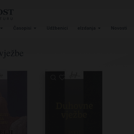
Časopisi
Udžbenici
eIzdanja
Novosti
vježbe