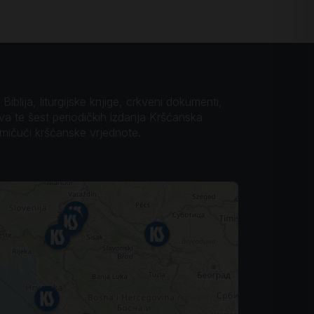
iblija, liturgijske knjige, crkveni dokumenti,
ova te šest periodičkih izdanja Kršćanska
omičući kršćanske vrjednote.