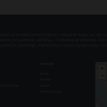
veći je hrvatski crkveni izdavač i nakladnik knjiga kao štu su B
teratura te katehetski udžbenici. U četrdesetak biblioteka i niz
o područje crkvenoga, znanstvenog i kulturnog djelovanja, pr
Proizvodi
+
Akcije
−
Noviteti
vjeti korištenja
eKnjige
Prodajni katalog