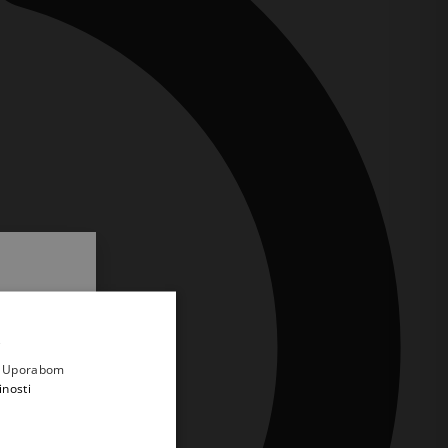
.
i prvi
e
a. Uporabom
inosti