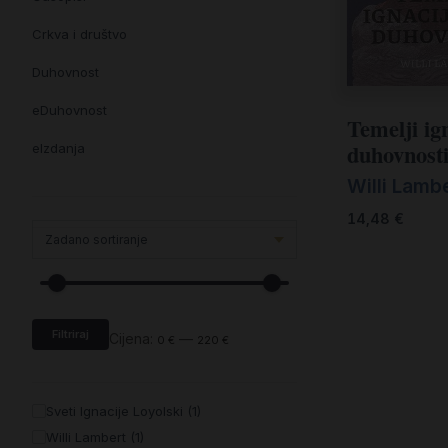
Crkva i društvo
Duhovnost
eDuhovnost
Temelji ig
duhovnost
eIzdanja
Willi Lamb
eKnjiževnost
14,48
€
Enciklopedija i posebna izdanja
Enciklopedije i posebna izdanja
eTeologija i povijest
Filtriraj
Knjiga svima i svuda
Cijena:
—
0 €
220 €
Knjige drugih nakladnika
Sveti Ignacije Loyolski (1)
Književnost
Willi Lambert (1)