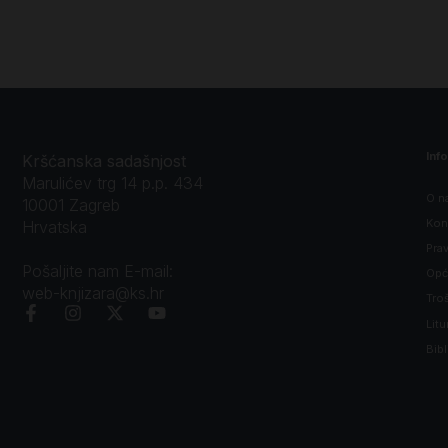
Inf
Kršćanska sadašnjost
Marulićev trg 14 p.p. 434
O n
10001 Zagreb
Kon
Hrvatska
Prav
Pošaljite nam E-mail:
Opći
web-knjizara@ks.hr
Tro
Litu
Bibl