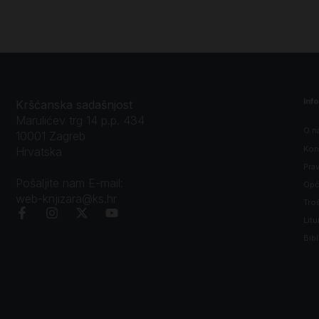
Inf
Kršćanska sadašnjost
Marulićev trg 14 p.p. 434
O n
10001 Zagreb
Kon
Hrvatska
Prav
Pošaljite nam E-mail:
Opći
web-knjizara@ks.hr
Tro
Litu
Bibl