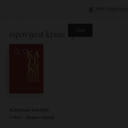
ispovijest krsne vjere
Filteri
Katekizam Katoličke
Crkve – džepno izdanje