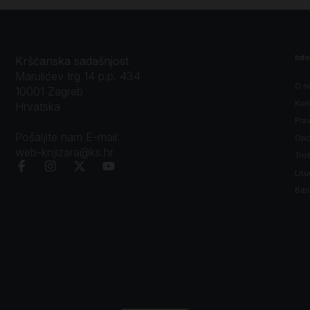
Inf
Kršćanska sadašnjost
Marulićev trg 14 p.p. 434
O n
10001 Zagreb
Kon
Hrvatska
Prav
Pošaljite nam E-mail:
Opći
web-knjizara@ks.hr
Tro
Litu
Bibl