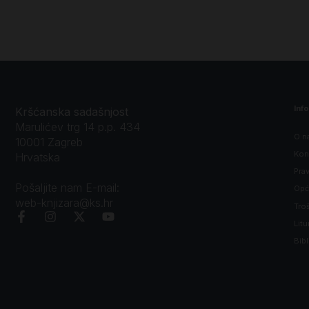
Inf
Kršćanska sadašnjost
Marulićev trg 14 p.p. 434
O n
10001 Zagreb
Kon
Hrvatska
Prav
Pošaljite nam E-mail:
Opći
web-knjizara@ks.hr
Tro
Litu
Bibl