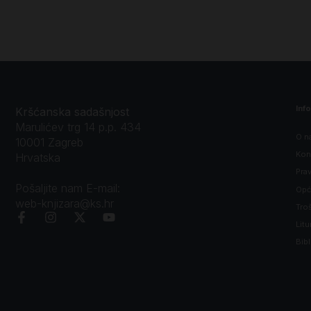
Inf
Kršćanska sadašnjost
Marulićev trg 14 p.p. 434
O n
10001 Zagreb
Kon
Hrvatska
Prav
Pošaljite nam E-mail:
Opći
web-knjizara@ks.hr
Tro
Litu
Bibl