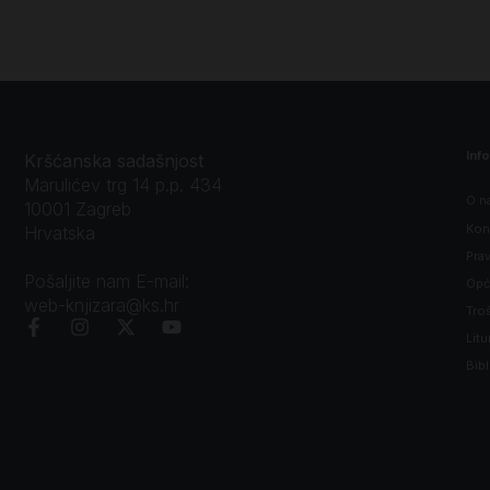
Inf
Kršćanska sadašnjost
Marulićev trg 14 p.p. 434
O n
10001 Zagreb
Kon
Hrvatska
Prav
Pošaljite nam E-mail:
Opći
web-knjizara@ks.hr
Tro
Litu
Bibl