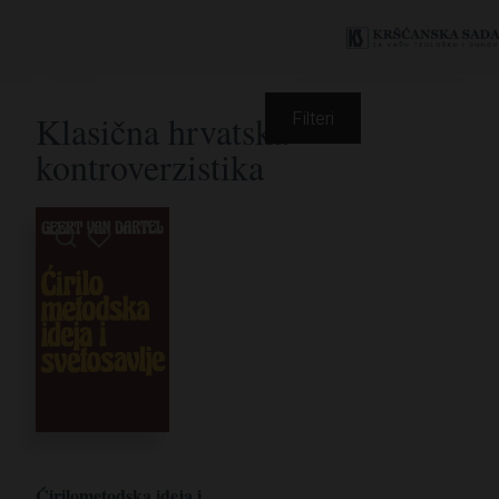
Klasična hrvatska
Filteri
kontroverzistika
Ćirilometodska ideja i