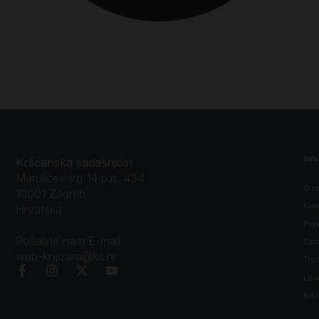
Inf
Kršćanska sadašnjost
Marulićev trg 14 p.p. 434
O n
10001 Zagreb
Kon
Hrvatska
Prav
Pošaljite nam E-mail:
Opći
web-knjizara@ks.hr
Tro
Litu
Bibl