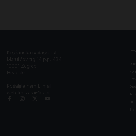
Inf
Kršćanska sadašnjost
Marulićev trg 14 p.p. 434
O n
10001 Zagreb
Kon
Hrvatska
Prav
Pošaljite nam E-mail:
Opći
web-knjizara@ks.hr
Tro
Litu
Bibl