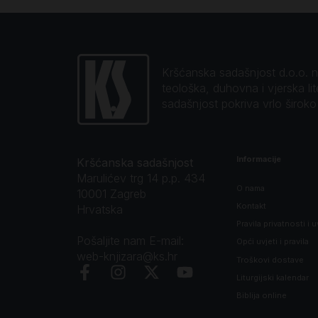
Kršćanska sadašnjost d.o.o. naj
teološka, duhovna i vjerska li
sadašnjost pokriva vrlo širok
Informacije
Kršćanska sadašnjost
Marulićev trg 14 p.p. 434
O nama
10001 Zagreb
Kontakt
Hrvatska
Pravila privatnosti i u
Pošaljite nam E-mail:
Opći uvjeti i pravila
web-knjizara@ks.hr
Troškovi dostave
Liturgijski kalendar
Biblija online