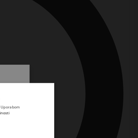
.
i prvi
e
a. Uporabom
inosti