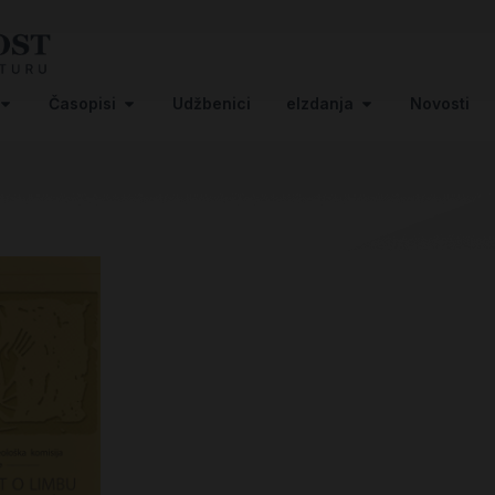
Časopisi
Udžbenici
eIzdanja
Novosti