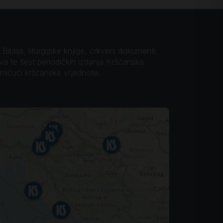
iblija, liturgijske knjige, crkveni dokumenti,
ova te šest periodičkih izdanja Kršćanska
omičući kršćanske vrjednote.