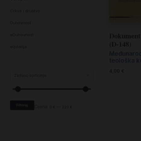
Crkva i društvo
Duhovnost
Dokument 
eDuhovnost
(D-148)
eIzdanja
Međunaro
eKnjiževnost
teološka k
Enciklopedija i posebna izdanja
4,00
€
Enciklopedije i posebna izdanja
eTeologija i povijest
Filtriraj
Knjiga svima i svuda
Cijena:
—
0 €
220 €
Knjige drugih nakladnika
Književnost