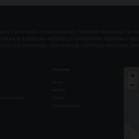
veći je hrvatski crkveni izdavač i nakladnik knjiga kao štu su B
teratura te katehetski udžbenici. U četrdesetak biblioteka i niz
o područje crkvenoga, znanstvenog i kulturnog djelovanja, pr
Proizvodi
+
Akcije
−
Noviteti
vjeti korištenja
eKnjige
Prodajni katalog