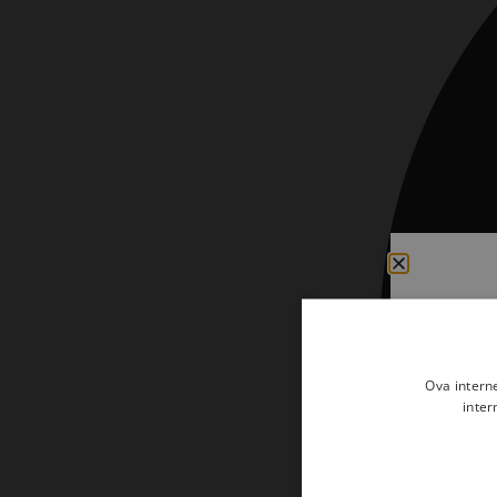
Kršćanin i svijet
Liturgija, kateheza i pastoral
Liturgija, pastoral i kateheza
Ljetna preporuka knjiga
Ljetna priča Kršćanske sadašnjosti
Nekategorizirane
Obitelj, djeca i mladi
Povijest i teologija
Prva pričest i krizma
Teologija
Ova intern
inter
Teologija i povijest
Tjedan Laudato-si'