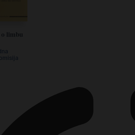
o limbu
dna
omisija