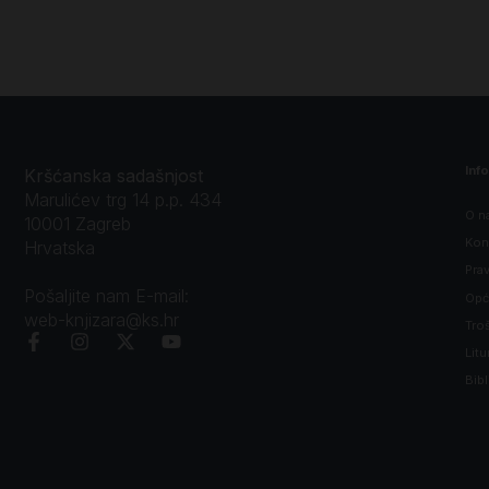
Inf
Kršćanska sadašnjost
Marulićev trg 14 p.p. 434
O n
10001 Zagreb
Kon
Hrvatska
Prav
Pošaljite nam E-mail:
Opći
web-knjizara@ks.hr
Tro
Litu
Bibl