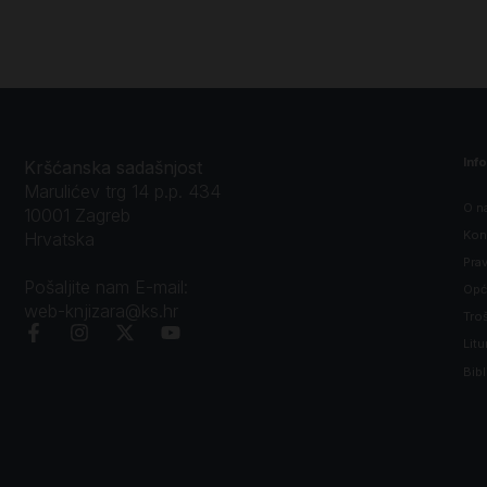
Inf
Kršćanska sadašnjost
Marulićev trg 14 p.p. 434
O n
10001 Zagreb
Kon
Hrvatska
Prav
Pošaljite nam E-mail:
Opći
web-knjizara@ks.hr
Tro
Litu
Bibl