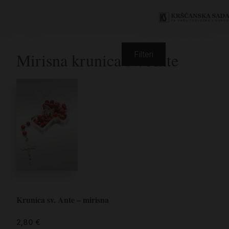
Mirisna krunica sv. Ante
Filteri
Krunica sv. Ante – mirisna
2,80
€