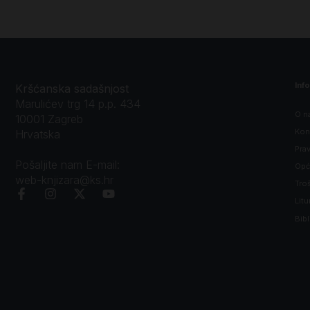
Inf
Kršćanska sadašnjost
Marulićev trg 14 p.p. 434
O n
10001 Zagreb
Kon
Hrvatska
Prav
Pošaljite nam E-mail:
Opći
web-knjizara@ks.hr
Tro
Litu
Bibl