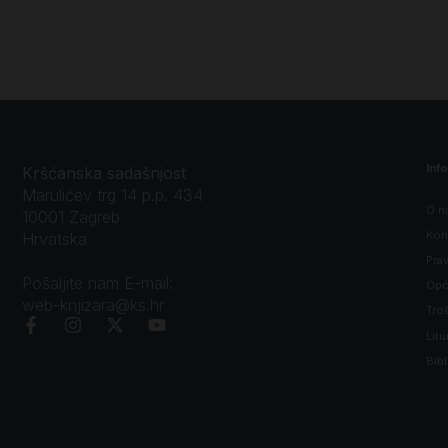
Inf
Kršćanska sadašnjost
Marulićev trg 14 p.p. 434
O n
10001 Zagreb
Kon
Hrvatska
Prav
Pošaljite nam E-mail:
Opći
web-knjizara@ks.hr
Tro
Litu
Bibl