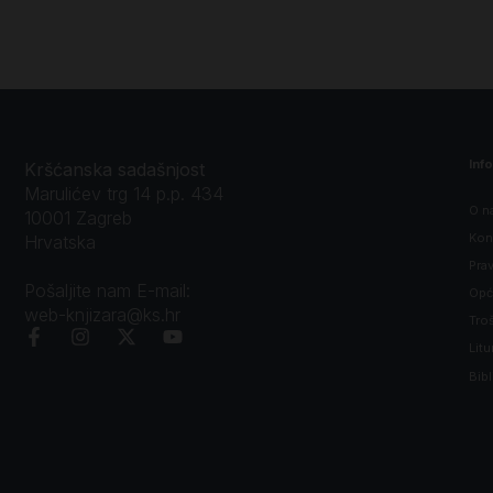
Inf
Kršćanska sadašnjost
Marulićev trg 14 p.p. 434
O n
10001 Zagreb
Kon
Hrvatska
Prav
Pošaljite nam E-mail:
Opći
web-knjizara@ks.hr
Tro
Litu
Bibl