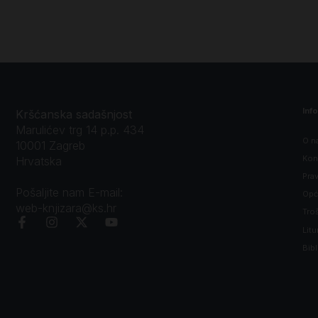
Inf
Kršćanska sadašnjost
Marulićev trg 14 p.p. 434
O n
10001 Zagreb
Kon
Hrvatska
Prav
Pošaljite nam E-mail:
Opći
web-knjizara@ks.hr
Tro
Litu
Bibl