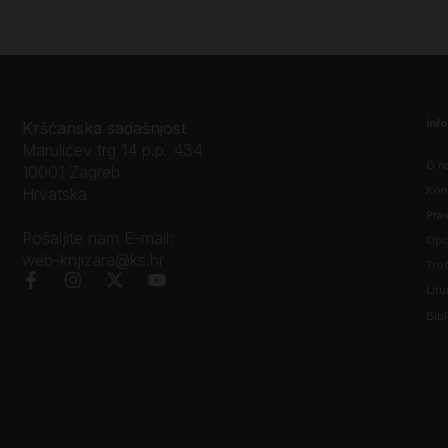
Inf
Kršćanska sadašnjost
Marulićev trg 14 p.p. 434
O n
10001 Zagreb
Kon
Hrvatska
Prav
Pošaljite nam E-mail:
Opći
web-knjizara@ks.hr
Tro
Litu
Bibl