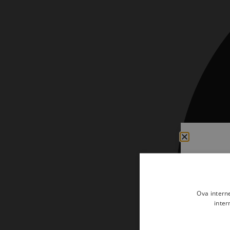
Kršćanin i svijet
Liturgija, kateheza i pastoral
Liturgija, pastoral i kateheza
Ljetna preporuka knjiga
Ljetna priča Kršćanske sadašnjosti
Nekategorizirane
Obitelj, djeca i mladi
Povijest i teologija
Prva pričest i krizma
Teologija
Ova intern
Teologija i povijest
inter
Tjedan Laudato-si'