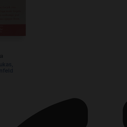
a
ja
Lukas
,
nfeld