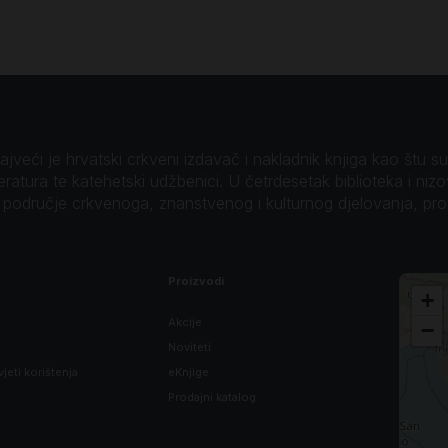
veći je hrvatski crkveni izdavač i nakladnik knjiga kao štu su B
teratura te katehetski udžbenici. U četrdesetak biblioteka i niz
o područje crkvenoga, znanstvenog i kulturnog djelovanja, pr
Proizvodi
+
Akcije
−
Noviteti
vjeti korištenja
eKnjige
Prodajni katalog