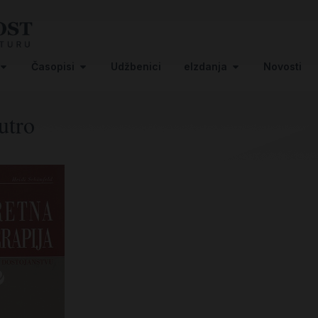
Časopisi
Udžbenici
eIzdanja
Novosti
jutro