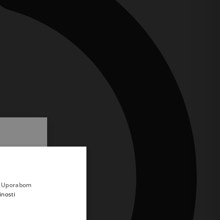
.
i prvi
e
a. Uporabom
inosti