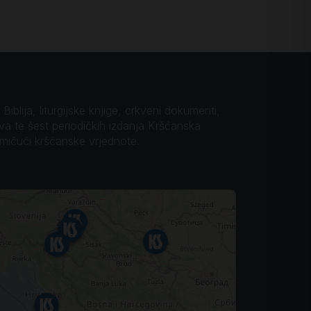
iblija, liturgijske knjige, crkveni dokumenti,
ova te šest periodičkih izdanja Kršćanska
omičući kršćanske vrjednote.