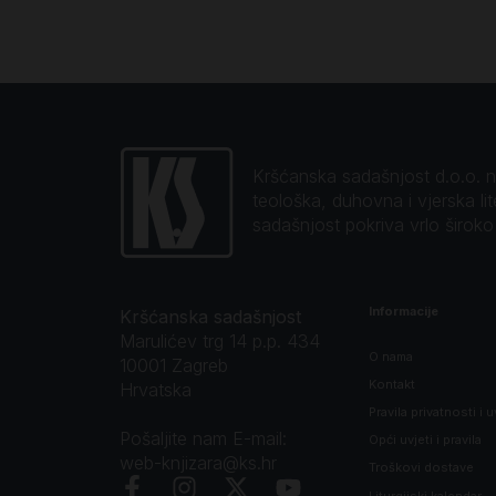
Kršćanska sadašnjost d.o.o. naj
teološka, duhovna i vjerska li
sadašnjost pokriva vrlo širok
Informacije
Kršćanska sadašnjost
Marulićev trg 14 p.p. 434
O nama
10001 Zagreb
Kontakt
Hrvatska
Pravila privatnosti i u
Pošaljite nam E-mail:
Opći uvjeti i pravila
web-knjizara@ks.hr
Troškovi dostave
Liturgijski kalendar