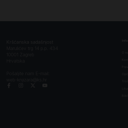
Inf
Kršćanska sadašnjost
Marulićev trg 14 p.p. 434
O n
10001 Zagreb
Kon
Hrvatska
Prav
Pošaljite nam E-mail:
Opći
web-knjizara@ks.hr
Tro
Litu
Bibl