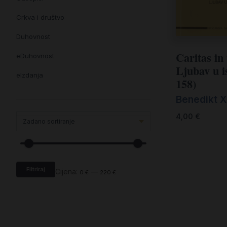
Crkva i društvo
Duhovnost
Caritas in 
eDuhovnost
Ljubav u is
eIzdanja
158)
eKnjiževnost
Benedikt X
Enciklopedija i posebna izdanja
4,00
€
Enciklopedije i posebna izdanja
eTeologija i povijest
Filtriraj
Knjiga svima i svuda
Cijena:
—
0 €
220 €
Knjige drugih nakladnika
Književnost