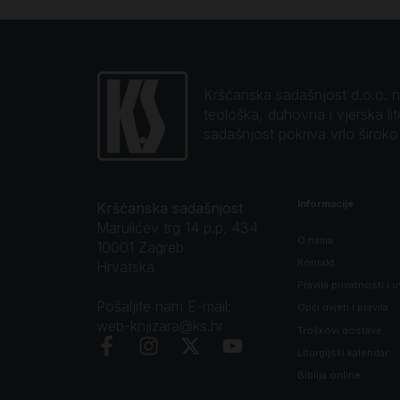
Kršćanska sadašnjost d.o.o. naj
teološka, duhovna i vjerska li
sadašnjost pokriva vrlo širok
Informacije
Kršćanska sadašnjost
Marulićev trg 14 p.p. 434
O nama
10001 Zagreb
Kontakt
Hrvatska
Pravila privatnosti i u
Pošaljite nam E-mail:
Opći uvjeti i pravila
web-knjizara@ks.hr
Troškovi dostave
Liturgijski kalendar
Biblija online