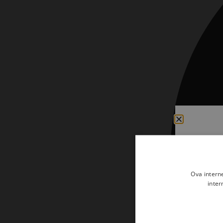
Kršćanin i svijet
Liturgija, kateheza i pastoral
Liturgija, pastoral i kateheza
Ljetna preporuka knjiga
Ljetna priča Kršćanske sadašnjosti
Nekategorizirane
Obitelj, djeca i mladi
Povijest i teologija
Prva pričest i krizma
Teologija
Ova intern
inter
Teologija i povijest
Tjedan Laudato-si'