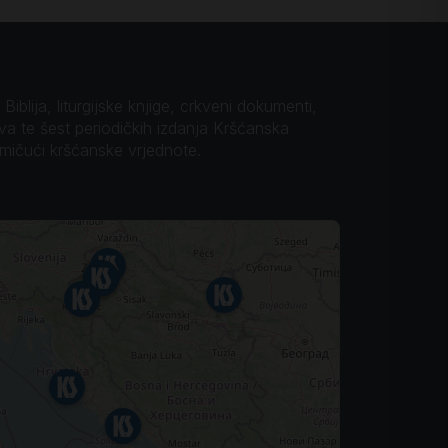
iblija, liturgijske knjige, crkveni dokumenti,
ova te šest periodičkih izdanja Kršćanska
omičući kršćanske vrjednote.