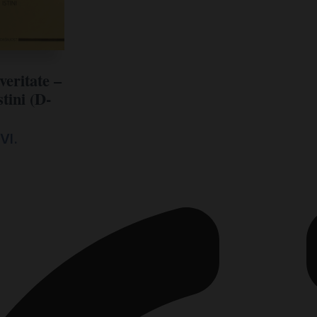
veritate –
tini (D-
VI.