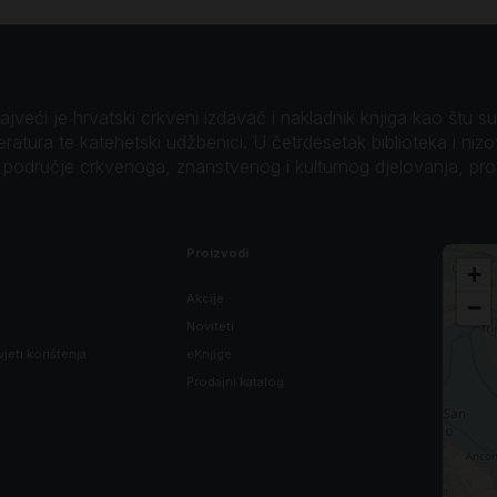
veći je hrvatski crkveni izdavač i nakladnik knjiga kao štu su B
teratura te katehetski udžbenici. U četrdesetak biblioteka i niz
o područje crkvenoga, znanstvenog i kulturnog djelovanja, pr
Proizvodi
+
Akcije
−
Noviteti
vjeti korištenja
eKnjige
Prodajni katalog