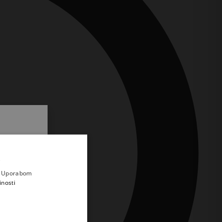
.
i prvi
e
a. Uporabom
inosti