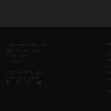
Inf
Kršćanska sadašnjost
Marulićev trg 14 p.p. 434
O n
10001 Zagreb
Kon
Hrvatska
Prav
Pošaljite nam E-mail:
Opći
web-knjizara@ks.hr
Tro
Litu
Bibl