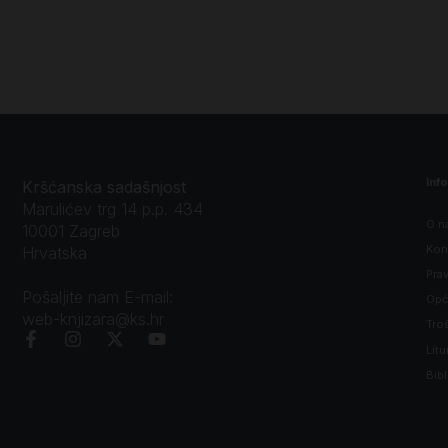
Inf
Kršćanska sadašnjost
Marulićev trg 14 p.p. 434
O n
10001 Zagreb
Kon
Hrvatska
Prav
Pošaljite nam E-mail:
Opći
web-knjizara@ks.hr
Tro
Litu
Bibl