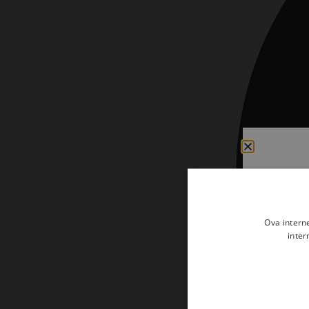
Kršćanin i svijet
Liturgija, kateheza i pastoral
Liturgija, pastoral i kateheza
Ljetna preporuka knjiga
Ljetna priča Kršćanske sadašnjosti
Nekategorizirane
Obitelj, djeca i mladi
Povijest i teologija
Prva pričest i krizma
Ova intern
inter
Teologija
Teologija i povijest
Tjedan Laudato-si'