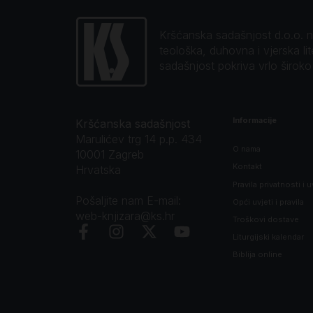
Kršćanska sadašnjost d.o.o. naj
teološka, duhovna i vjerska li
sadašnjost pokriva vrlo širok
Informacije
Kršćanska sadašnjost
Marulićev trg 14 p.p. 434
O nama
10001 Zagreb
Kontakt
Hrvatska
Pravila privatnosti i u
Pošaljite nam E-mail:
Opći uvjeti i pravila
web-knjizara@ks.hr
Troškovi dostave
Liturgijski kalendar
Biblija online