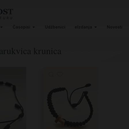
Časopisi
Udžbenici
eIzdanja
Novosti
arukvica krunica