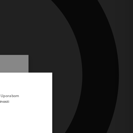
.
i prvi
e
a. Uporabom
inosti