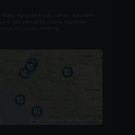
iblija, liturgijske knjige, crkveni dokumenti,
ova te šest periodičkih izdanja Kršćanska
omičući kršćanske vrjednote.
Leaflet
|
© OpenStreetMap contributors