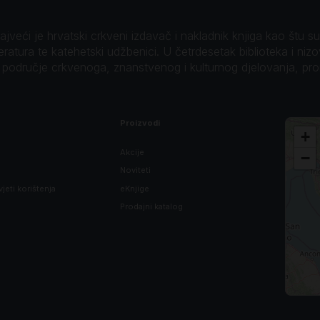
veći je hrvatski crkveni izdavač i nakladnik knjiga kao štu su B
teratura te katehetski udžbenici. U četrdesetak biblioteka i niz
o područje crkvenoga, znanstvenog i kulturnog djelovanja, pr
Proizvodi
+
Akcije
−
Noviteti
vjeti korištenja
eKnjige
Prodajni katalog