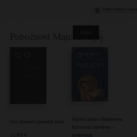
Pobožnost Majci Božjoj
Filteri
Mjesec dana s Blaženom
Srce Isusovo spasenje naše
Djevicom Marijom –
molitvenik
11,80
€