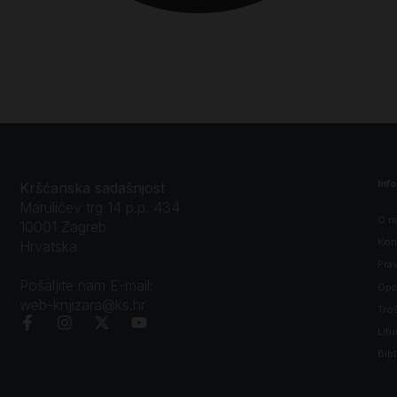
Inf
Kršćanska sadašnjost
Marulićev trg 14 p.p. 434
O n
10001 Zagreb
Kon
Hrvatska
Prav
Pošaljite nam E-mail:
Opći
web-knjizara@ks.hr
Tro
Litu
Bibl