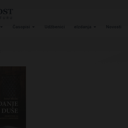
Časopisi
Udžbenici
eIzdanja
Novosti
e