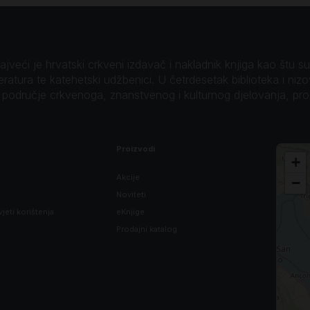
veći je hrvatski crkveni izdavač i nakladnik knjiga kao štu su B
teratura te katehetski udžbenici. U četrdesetak biblioteka i niz
o područje crkvenoga, znanstvenog i kulturnog djelovanja, pr
Proizvodi
+
Akcije
−
Noviteti
vjeti korištenja
eKnjige
Prodajni katalog