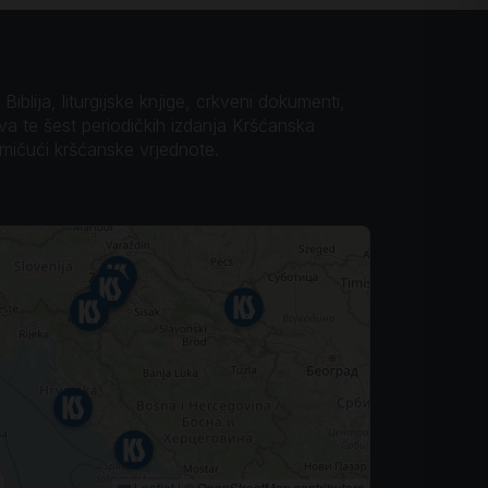
iblija, liturgijske knjige, crkveni dokumenti,
ova te šest periodičkih izdanja Kršćanska
omičući kršćanske vrjednote.
Leaflet
|
© OpenStreetMap contributors