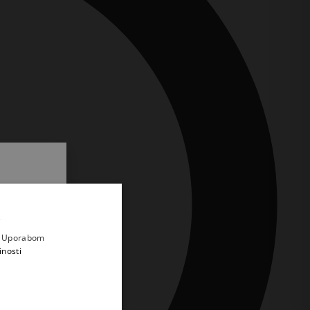
.
i prvi
e
a. Uporabom
inosti