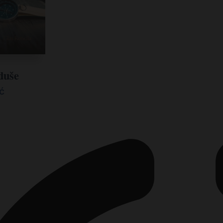
duše
ć