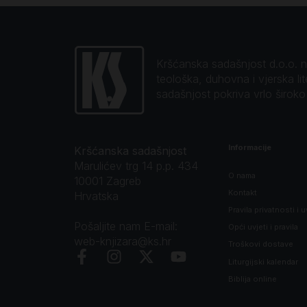
Kršćanska sadašnjost d.o.o. naj
teološka, duhovna i vjerska li
sadašnjost pokriva vrlo širok
Informacije
Kršćanska sadašnjost
Marulićev trg 14 p.p. 434
O nama
10001 Zagreb
Kontakt
Hrvatska
Pravila privatnosti i u
Pošaljite nam E-mail:
Opći uvjeti i pravila
web-knjizara@ks.hr
Troškovi dostave
Liturgijski kalendar
Biblija online