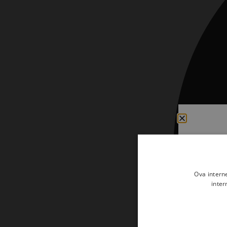
Kršćanin i svijet
Liturgija, kateheza i pastoral
Liturgija, pastoral i kateheza
Ljetna preporuka knjiga
Ljetna priča Kršćanske sadašnjosti
Nekategorizirane
Obitelj, djeca i mladi
Povijest i teologija
Prva pričest i krizma
Ova intern
Teologija
inter
Teologija i povijest
Tjedan Laudato-si'