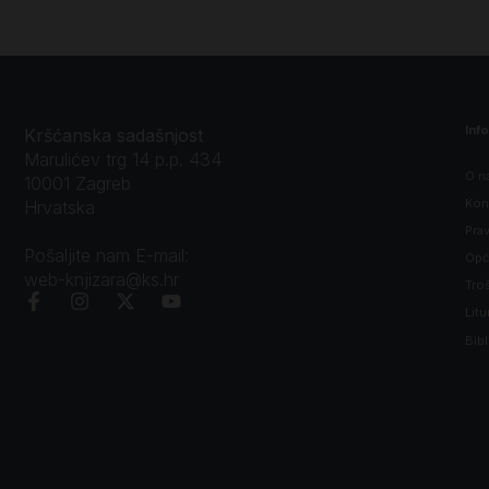
Inf
Kršćanska sadašnjost
Marulićev trg 14 p.p. 434
O n
10001 Zagreb
Kon
Hrvatska
Prav
Pošaljite nam E-mail:
Opći
web-knjizara@ks.hr
Tro
Litu
Bibl