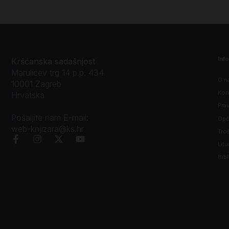
Inf
Kršćanska sadašnjost
Marulićev trg 14 p.p. 434
O n
10001 Zagreb
Kon
Hrvatska
Prav
Pošaljite nam E-mail:
Opći
web-knjizara@ks.hr
Tro
Litu
Bibl