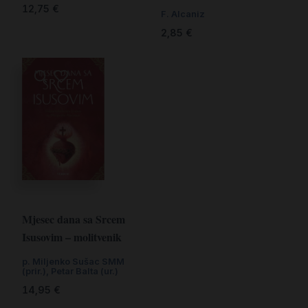
12,75
€
F. Alcaniz
2,85
€
Mjesec dana sa Srcem
Isusovim – molitvenik
p. Miljenko Sušac SMM
(prir.)
,
Petar Balta (ur.)
14,95
€