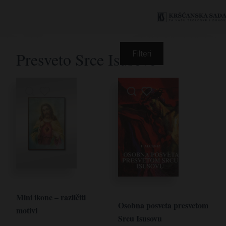
Presveto Srce Isusovo
Filteri
Mini ikone – različiti
Osobna posveta presvetom
motivi
Srcu Isusovu