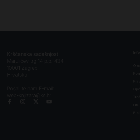
Inf
Kršćanska sadašnjost
Marulićev trg 14 p.p. 434
O n
10001 Zagreb
Kon
Hrvatska
Prav
Pošaljite nam E-mail:
Opći
web-knjizara@ks.hr
Tro
Litu
Bibl