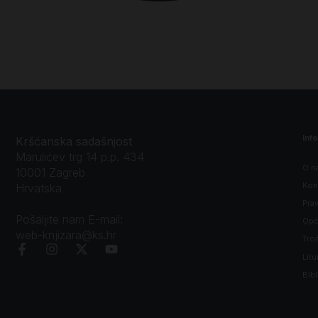
Inf
Kršćanska sadašnjost
Marulićev trg 14 p.p. 434
O n
10001 Zagreb
Kon
Hrvatska
Prav
Pošaljite nam E-mail:
Opći
web-knjizara@ks.hr
Tro
Litu
Bibl