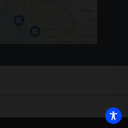
Leaflet
|
© OpenStreetMap contributors