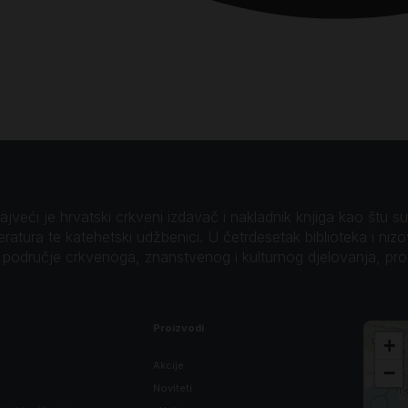
veći je hrvatski crkveni izdavač i nakladnik knjiga kao štu su B
teratura te katehetski udžbenici. U četrdesetak biblioteka i niz
o područje crkvenoga, znanstvenog i kulturnog djelovanja, pr
Proizvodi
+
Akcije
−
Noviteti