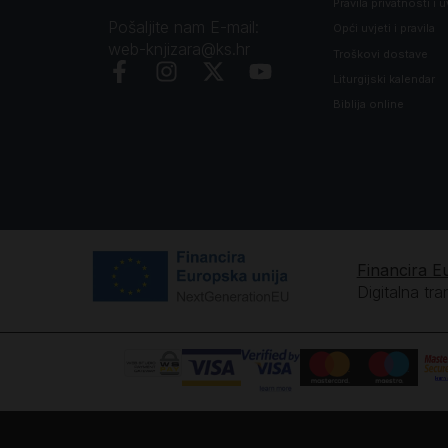
Pravila privatnosti i u
Pošaljite nam E-mail:
Opći uvjeti i pravila
web-knjizara@ks.hr
Troškovi dostave
Liturgijski kalendar
Biblija online
Financira E
Digitalna tr