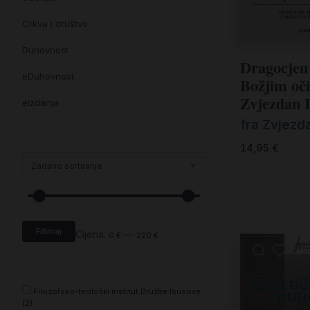
Crkva i društvo
Duhovnost
Dragocjen 
eDuhovnost
Božjim oč
Zvjezdan 
eIzdanja
fra Zvjezda
eKnjiževnost
14,95
€
Enciklopedija i posebna izdanja
Enciklopedije i posebna izdanja
eTeologija i povijest
Filtriraj
Knjiga svima i svuda
Cijena:
—
0 €
220 €
Knjige drugih nakladnika
Književnost
Filozofsko-teološki institut Družbe Isusove
(2)