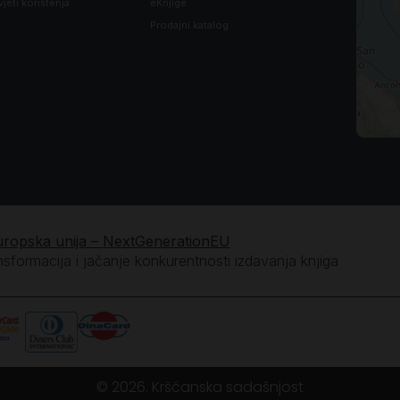
vjeti korištenja
eKnjige
Prodajni katalog
uropska unija – NextGenerationEU
ansformacija i jačanje konkurentnosti izdavanja knjiga
© 2026. Kršćanska sadašnjost