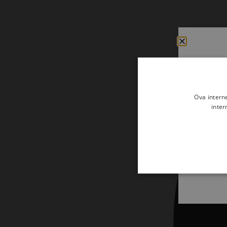
Udžbenici
Veliki popusti
Vjerski predmeti i darovi
Ova intern
inter