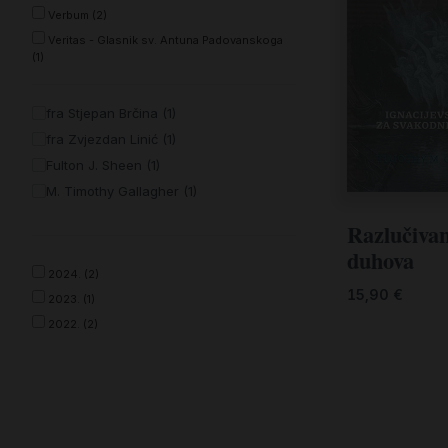
Kršćanin i svijet
Verbum (2)
Veritas - Glasnik sv. Antuna Padovanskoga
Liturgija, kateheza i pastoral
(1)
Liturgija, pastoral i kateheza
fra Stjepan Brčina (1)
Ljetna preporuka knjiga
fra Zvjezdan Linić (1)
Ljetna priča Kršćanske sadašnjosti
Fulton J. Sheen (1)
M. Timothy Gallagher (1)
Nekategorizirane
Razlučiva
Obitelj, djeca i mladi
duhova
Povijest i teologija
2024. (2)
15,90
€
2023. (1)
Prva pričest i krizma
2022. (2)
Teologija
Teologija i povijest
Tjedan Laudato-si'