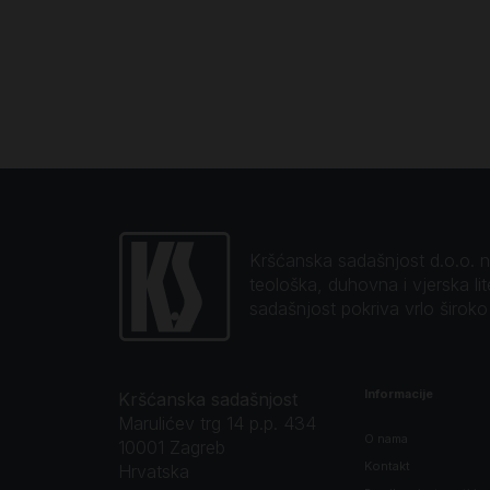
Kršćanska sadašnjost d.o.o. naj
teološka, duhovna i vjerska li
sadašnjost pokriva vrlo širok
Informacije
Kršćanska sadašnjost
Marulićev trg 14 p.p. 434
O nama
10001 Zagreb
Kontakt
Hrvatska