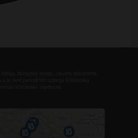
iblija, liturgijske knjige, crkveni dokumenti,
ova te šest periodičkih izdanja Kršćanska
omičući kršćanske vrjednote.