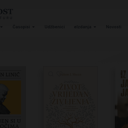
Časopisi
Udžbenici
eIzdanja
Novosti