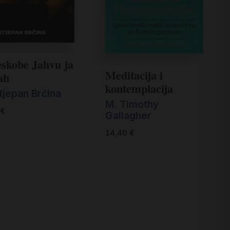
jeskobe Jahvu ja
Meditacija i
ah
kontemplacija
tjepan Brčina
M. Timothy
€
Gallagher
14,40
€