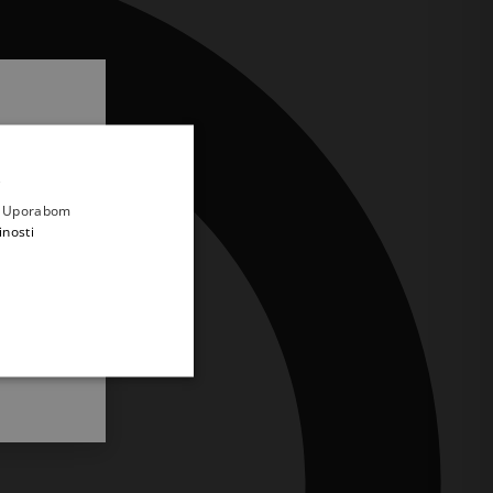
.
i prvi
e
a. Uporabom
inosti