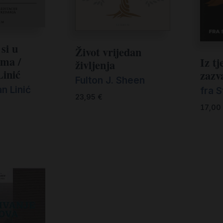
si u
Život vrijedan
ima /
Iz t
življenja
Linić
zazv
Fulton J. Sheen
n Linić
fra S
23,95
€
17,00