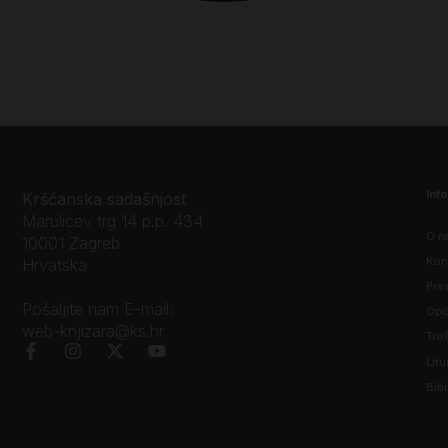
Inf
Kršćanska sadašnjost
Marulićev trg 14 p.p. 434
O n
10001 Zagreb
Kon
Hrvatska
Prav
Pošaljite nam E-mail:
Opći
web-knjizara@ks.hr
Tro
Litu
Bibl