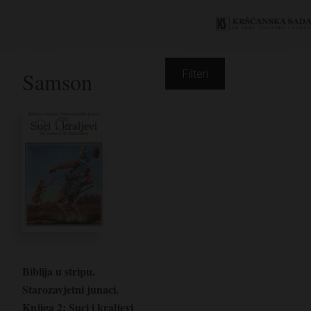
Samson
Filteri
Biblija u stripu.
Starozavjetni junaci.
Knjiga 2: Suci i kraljevi