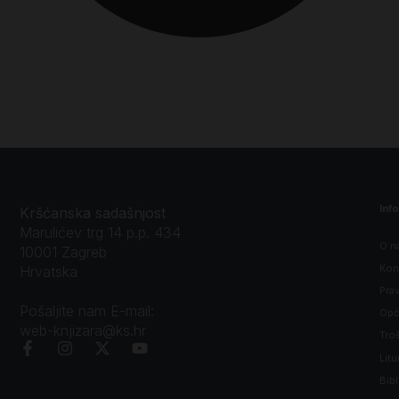
Inf
Kršćanska sadašnjost
Marulićev trg 14 p.p. 434
O n
10001 Zagreb
Kon
Hrvatska
Prav
Pošaljite nam E-mail:
Opći
web-knjizara@ks.hr
Tro
Litu
Bibl