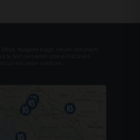
iblija, liturgijske knjige, crkveni dokumenti,
ova te šest periodičkih izdanja Kršćanska
omičući kršćanske vrjednote.