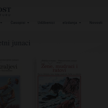
Časopisi
Udžbenici
eIzdanja
Novosti
etni junaci