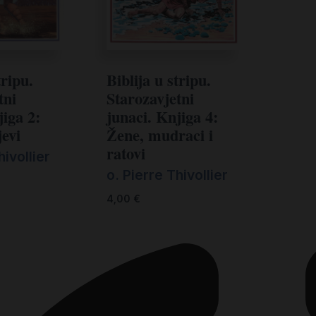
tripu.
Biblija u stripu.
tni
Starozavjetni
jiga 2:
junaci. Knjiga 4:
jevi
Žene, mudraci i
ratovi
hivollier
o. Pierre Thivollier
4,00
€