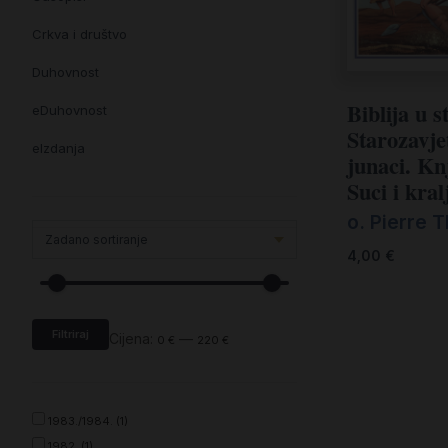
Crkva i društvo
Duhovnost
Biblija u s
eDuhovnost
Starozavje
eIzdanja
junaci. Kn
Suci i kral
eKnjiževnost
o. Pierre T
Enciklopedija i posebna izdanja
4,00
€
Enciklopedije i posebna izdanja
eTeologija i povijest
Filtriraj
Knjiga svima i svuda
Cijena:
—
0 €
220 €
Knjige drugih nakladnika
Književnost
1983./1984. (1)
1982. (1)