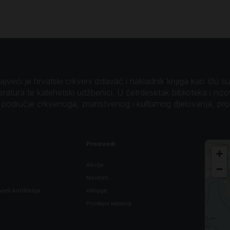
veći je hrvatski crkveni izdavač i nakladnik knjiga kao štu su B
teratura te katehetski udžbenici. U četrdesetak biblioteka i niz
o područje crkvenoga, znanstvenog i kulturnog djelovanja, pr
Proizvodi
+
Akcije
−
Noviteti
vjeti korištenja
eKnjige
Prodajni katalog