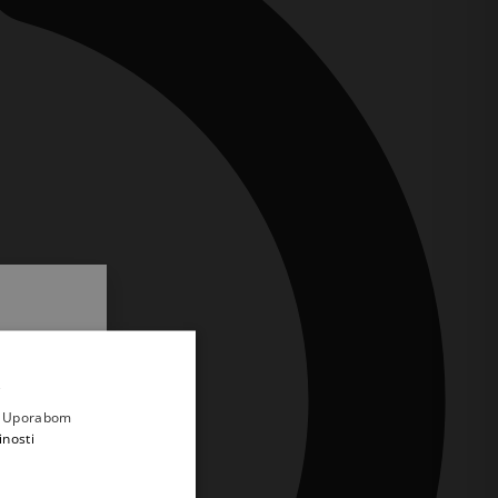
.
i prvi
e
a. Uporabom
inosti