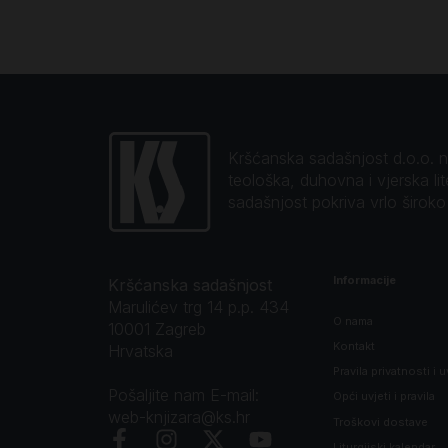
Kršćanska sadašnjost d.o.o. naj
teološka, duhovna i vjerska li
sadašnjost pokriva vrlo širok
Informacije
Kršćanska sadašnjost
Marulićev trg 14 p.p. 434
O nama
10001 Zagreb
Kontakt
Hrvatska
Pravila privatnosti i u
Pošaljite nam E-mail:
Opći uvjeti i pravila
web-knjizara@ks.hr
Troškovi dostave
Liturgijski kalendar