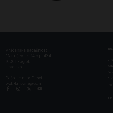
Inf
Kršćanska sadašnjost
Marulićev trg 14 p.p. 434
O n
10001 Zagreb
Kon
Hrvatska
Prav
Pošaljite nam E-mail:
Opći
web-knjizara@ks.hr
Tro
Litu
Bibl