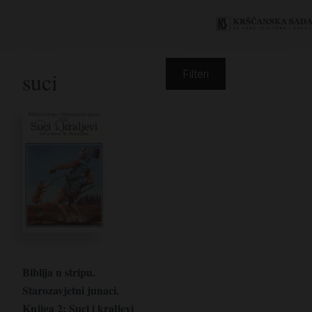
suci
Filteri
Biblija u stripu.
Starozavjetni junaci.
Knjiga 2: Suci i kraljevi