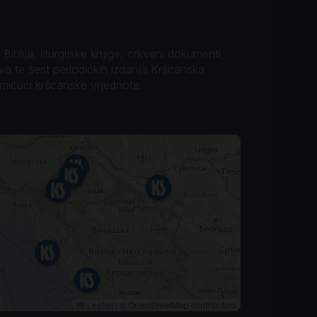
iblija, liturgijske knjige, crkveni dokumenti,
ova te šest periodičkih izdanja Kršćanska
omičući kršćanske vrjednote.
Leaflet
|
© OpenStreetMap contributors