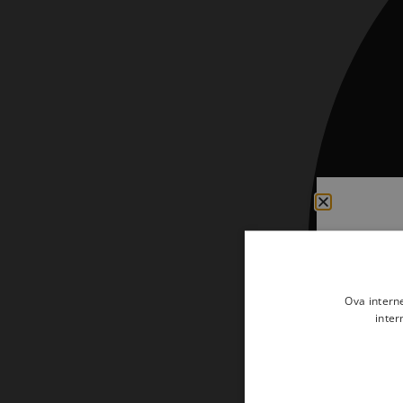
Kršćanin i svijet
Liturgija, kateheza i pastoral
Liturgija, pastoral i kateheza
Ljetna preporuka knjiga
Ljetna priča Kršćanske sadašnjosti
Nekategorizirane
Obitelj, djeca i mladi
Povijest i teologija
Prva pričest i krizma
Ova intern
Teologija
inter
Teologija i povijest
Tjedan Laudato-si'