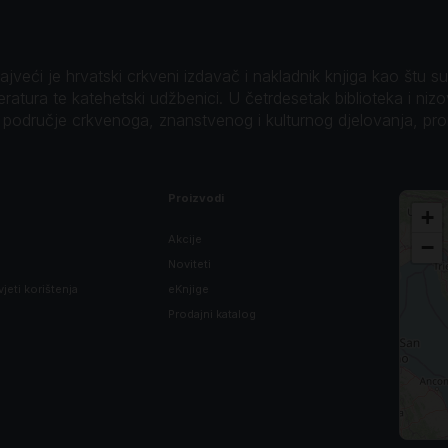
veći je hrvatski crkveni izdavač i nakladnik knjiga kao štu su B
teratura te katehetski udžbenici. U četrdesetak biblioteka i niz
o područje crkvenoga, znanstvenog i kulturnog djelovanja, pr
Proizvodi
+
Akcije
−
Noviteti
vjeti korištenja
eKnjige
Prodajni katalog