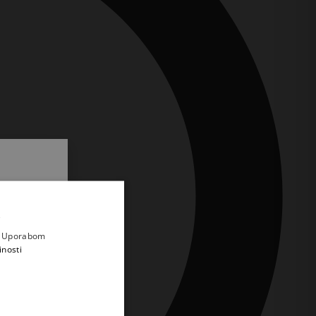
.
i prvi
e
a. Uporabom
inosti