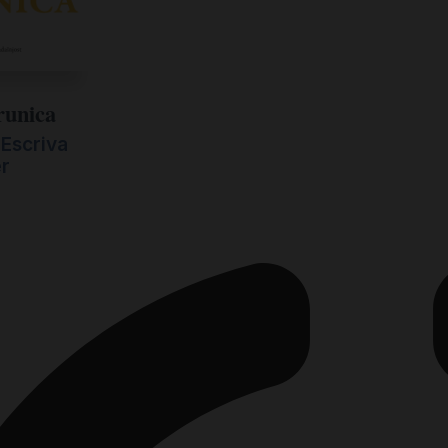
runica
Escriva
er