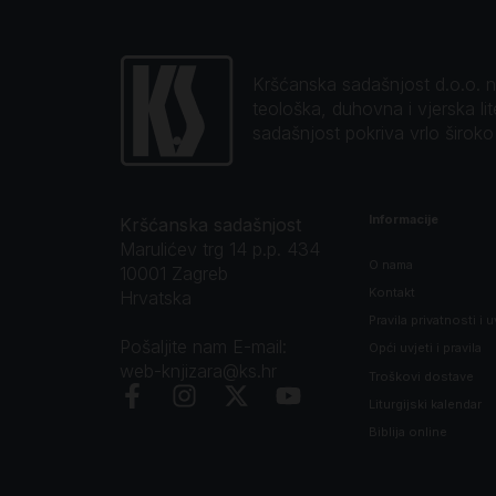
Kršćanska sadašnjost d.o.o. naj
teološka, duhovna i vjerska li
sadašnjost pokriva vrlo širok
Informacije
Kršćanska sadašnjost
Marulićev trg 14 p.p. 434
O nama
10001 Zagreb
Kontakt
Hrvatska
Pravila privatnosti i u
Pošaljite nam E-mail:
Opći uvjeti i pravila
web-knjizara@ks.hr
Troškovi dostave
Liturgijski kalendar
Biblija online